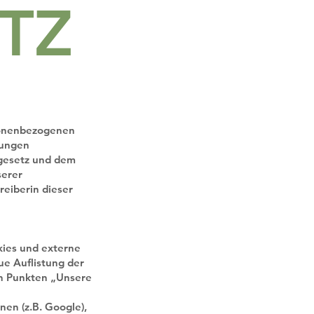
TZ
sonenbezogenen
mungen
gesetz und dem
serer
reiberin dieser
kies und externe
ue Auflistung der
en Punkten „Unsere
en (z.B. Google),