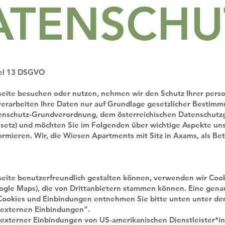
ATENSCHU
kel 13 DSGVO
eite besuchen oder nutzen, nehmen wir den Schutz Ihrer per
 verarbeiten Ihre Daten nur auf Grundlage gesetzlicher Bestim
tenschutz-Grundverordnung, dem österreichischen Datenschutz
etz) und möchten Sie im Folgenden über wichtige Aspekte un
rmieren. Wir, die Wiesen Apartments mit Sitz in Axams, als Bet
eite benutzerfreundlich gestalten können, verwenden wir Coo
oogle Maps), die von Drittanbietern stammen können. Eine gena
Cookies und Einbindungen entnehmen Sie bitte unten unter d
 externen Einbindungen“.
xterner Einbindungen von US-amerikanischen Dienstleister*inn