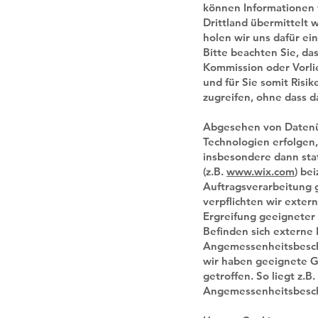
können Informationen v
Drittland übermittelt
holen wir uns dafür ei
Bitte beachten Sie, d
Kommission oder Vorli
und für Sie somit Ris
zugreifen, ohne dass 
Abgesehen von Datenüb
Technologien erfolgen
insbesondere dann stat
(z.B.
www.wix.com
) be
Auftragsverarbeitung 
verpflichten wir exte
Ergreifung geeignete
Befinden sich externe 
Angemessenheitsbeschl
wir haben geeignete G
getroffen. So liegt z.B.
Angemessenheitsbesch