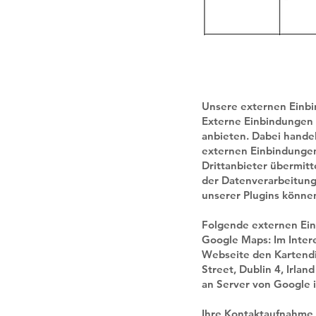
Unsere externen Einb
Externe Einbindungen 
anbieten. Dabei hande
externen Einbindungen
Drittanbieter übermitt
der Datenverarbeitung g
unserer Plugins können
Folgende externen Ei
Google Maps: Im Intere
Webseite den Kartendi
Street, Dublin 4, Irl
an Server von Google 
Ihre Kontaktaufnahme