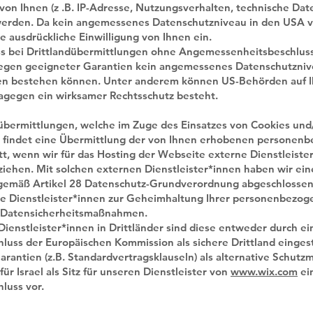
on Ihnen (z .B. IP-Adresse, Nutzungsverhalten, technische Date
 werden. Da kein angemessenes Datenschutzniveau in den USA v
ne ausdrückliche Einwilligung von Ihnen ein.
ass bei Drittlandübermittlungen ohne Angemessenheitsbeschlus
egen geeigneter Garantien kein angemessenes Datenschutzniv
iken bestehen können. Unter anderem können US-Behörden auf 
dagegen ein wirksamer Rechtsschutz besteht.
ermittlungen, welche im Zuge des Einsatzes von Cookies und/
, findet eine Übermittlung der von Ihnen erhobenen personen
t, wenn wir für das Hosting der Webseite externe Dienstleiste
iziehen. Mit solchen externen Dienstleister*innen haben wir ein
gemäß Artikel 28 Datenschutz-Grundverordnung abgeschlossen.
rne Dienstleister*innen zur Geheimhaltung Ihrer personenbezo
r Datensicherheitsmaßnahmen.
Dienstleister*innen in Drittländer sind diese entweder durch e
uss der Europäischen Kommission als sichere Drittland einges
arantien (z.B. Standardvertragsklauseln) als alternative Schu
 für Israel als Sitz für unseren Dienstleister von
www.wix.com
ei
luss vor.