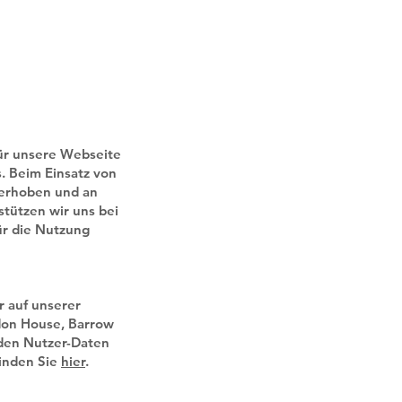
für unsere Webseite
. Beim Einsatz von
 erhoben und an
tützen wir uns bei
für die Nutzung
r auf unserer
don House, Barrow
rden Nutzer-Daten
finden Sie
hier
.