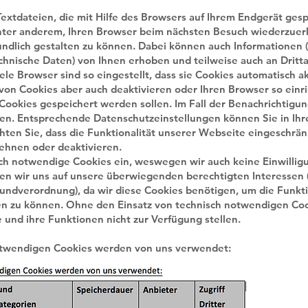
Textdateien, die mit Hilfe des Browsers auf Ihrem Endgerät ges
nter anderem, Ihren Browser beim nächsten Besuch wiederzue
dlich gestalten zu können. Dabei können auch Informationen (z
chnische Daten) von Ihnen erhoben und teilweise auch an Dritt
ele Browser sind so eingestellt, dass sie Cookies automatisch a
on Cookies aber auch deaktivieren oder Ihren Browser so einric
 Cookies gespeichert werden sollen. Im Fall der Benachrichtigu
en. Entsprechende Datenschutzeinstellungen können Sie in Ih
ten Sie, dass die Funktionalität unserer Webseite eingeschrän
lehnen oder deaktivieren.
sch notwendige Cookies ein, weswegen wir auch keine Einwillig
en wir uns auf unsere überwiegenden berechtigten Interessen (
rundverordnung), da wir diese Cookies benötigen, um die Funkti
n zu können. Ohne den Einsatz von technisch notwendigen Co
und ihre Funktionen nicht zur Verfügung stellen.
otwendigen Cookies werden von uns verwendet: