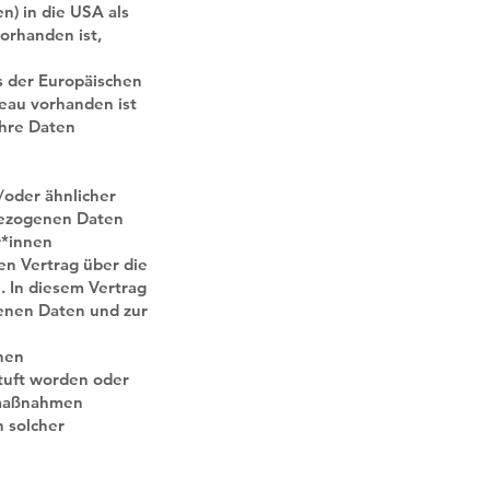
n) in die USA als
orhanden ist,
s der Europäischen
eau vorhanden ist
Ihre Daten
oder ähnlicher
bezogenen Daten
r*innen
en Vertrag über die
 In diesem Vertrag
genen Daten und zur
inen
tuft worden oder
tzmaßnahmen
n solcher